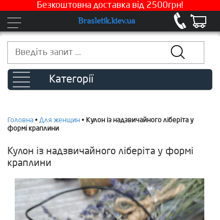
Безкоштовна доставка від 2500грн!
Brasletik.kiev.ua
Категорії
Головна
•
Для женщин
•
Кулон із надзвичайного ліберіта у
формі краплини
Кулон із надзвичайного ліберіта у формі
краплини