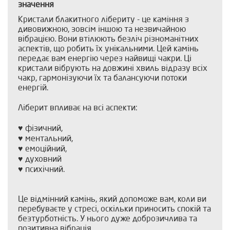
значення
Кристали блакитного лібериту - це каміння з
дивовижною, зовсім іншою та незвичайною
вібрацією. Вони втілюють безліч різноманітних
аспектів, що робить їх унікальними. Цей камінь
передає вам енергію через найвищі чакри. Ці
кристали вібрують на довжині хвиль відразу всіх
чакр, гармонізуючи їх та балансуючи потоки
енергій.
Ліберит впливає на всі аспекти:
♥ фізичний,
♥ ментальний,
♥ емоційний,
♥ духовний
♥ психічний.
Це відмінний камінь, який допоможе вам, коли ви
перебуваєте у стресі, оскільки приносить спокій та
безтурботність. У нього дуже доброзичлива та
позитивна вібрація.