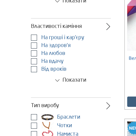
Показати
Властивості каміння
На гроші і кар’єру
На здоров’я
На любов
Ве
На вдачу
Є в наявності
Від вроків
Показати
Тип виробу
Браслети
Чотки
Намиста