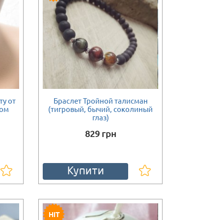
ту от
Браслет Тройной талисман
зом
(тигровый, бычий, соколиный
глаз)
829 грн
Купити