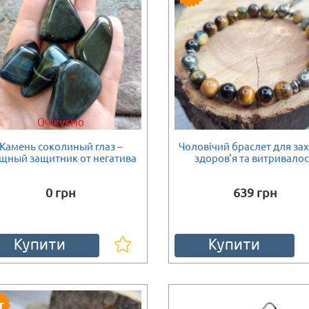
Очікуємо
Камень соколиный глаз –
Чоловічий браслет для зах
щный защитник от негатива
здоров'я та витривалос
0 грн
639 грн
Купити
Купити