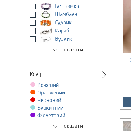
Без замка
Шамбала
Гудзик
Карабін
Вузлик
Показати
Є в наявності
Колір
Рожевий
Оранжевий
Червоний
Блакитний
Фіолетовий
Показати