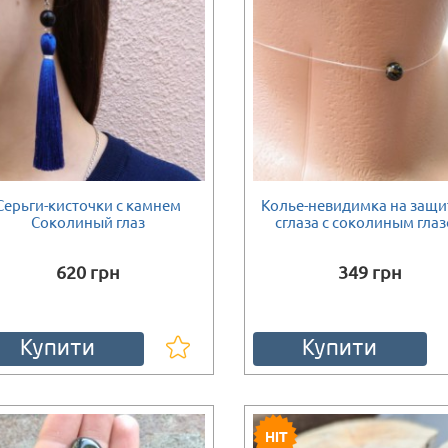
Серьги-кисточки с камнем
Колье-невидимка на защи
Соколиный глаз
сглаза с соколиным гла
620 грн
349 грн
Купити
Купити