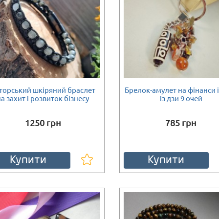
торський шкіряний браслет
Брелок-амулет на фінанси і
на захит і розвиток бізнесу
із дзи 9 очей
1250 грн
785 грн
Купити
Купити