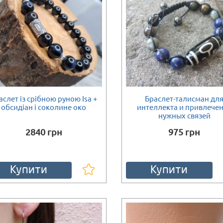
аслет із срібною руною Isa +
Браслет-талисман дл
обсидіан і соколине око
интеллекта и привлече
нужных связей
2840 грн
975 грн
Купити
Купити