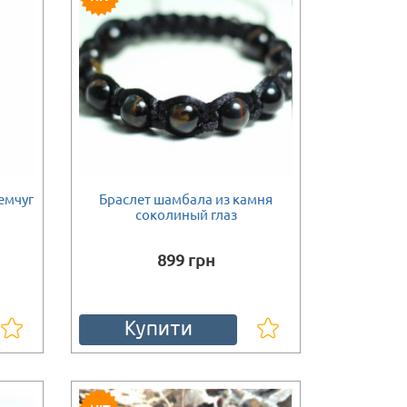
емчуг
Браслет шамбала из камня
соколиный глаз
899 грн
Купити