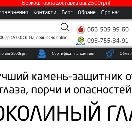
Безкоштовна доставка від 2500грн!
 повернення
Контакти
Блог
Обране
Про нас
066-505-99-60
00 до 19:00; Сб, Нд: працюємо online
093-755-34-91
о від 2500грн
Сертифікат на каміння
Обмін/