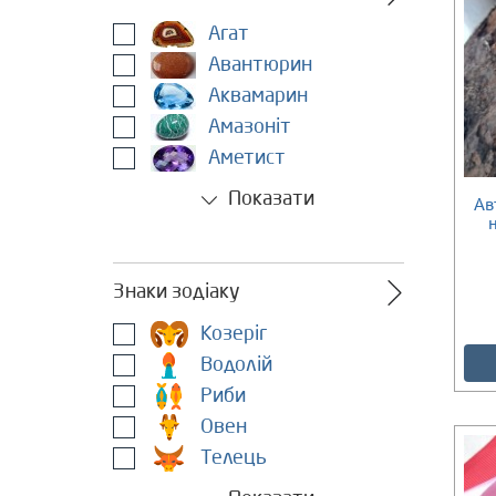
Агат
Авантюрин
Аквамарин
Амазоніт
Аметист
Показати
Ав
Немає в наявності
Знаки зодіаку
Козеріг
Водолій
Риби
Овен
Телець