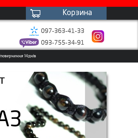
Корзина
097-363-41-33
093-755-34-91
повернення 14днів