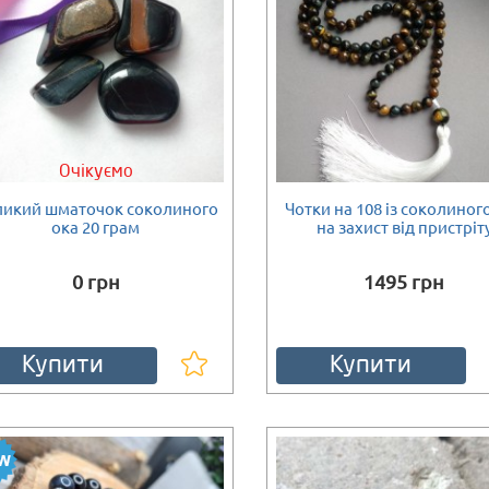
Очікуємо
ликий шматочок соколиного
Чотки на 108 із соколиног
ока 20 грам
на захист від пристріт
0 грн
1495 грн
Купити
Купити