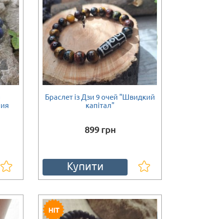
я
Браслет із Дзи 9 очей "Швидкий
ния
капітал"
899 грн
Купити