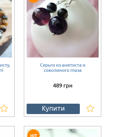
исту,
Серьги из аметиста и
ті
соколиного глаза
489 грн
Купити