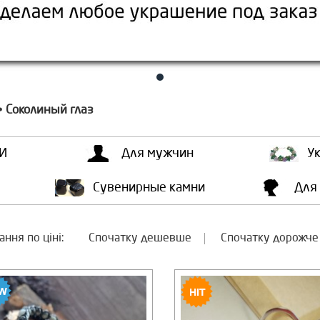
Соколиный глаз
•
И
Для мужчин
У
Сувенирные камни
Для
ння по ціні:
Спочатку дешевше
Спочатку дорожче