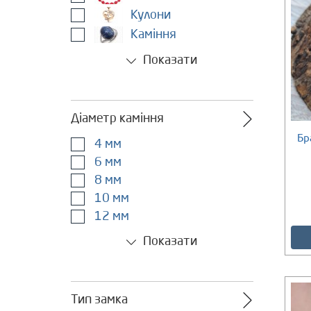
Кулони
Каміння
Показати
Діаметр каміння
Бр
4 мм
Є в наявності
6 мм
8 мм
10 мм
12 мм
Показати
Тип замка