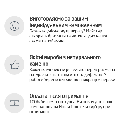
Виготовляємо за вашим
індивідуальним замовленням
Бажаєте унікальну прикрасу? Майстер
створить браслети та чотки згідно вашої
схеми та побажань.
Якісні вироби з натурального
каменю
Кожен камінчик ми ретельно перевіряємо на
натуральність та відсутність дефектів. У
роботу беремо виключно найкращі мінерали.
Оплата після отримання
100% безпечна покупка. Ви оплачуєте ваше
замовлення на Новій Пошті чи кур'єру при
отриманні.