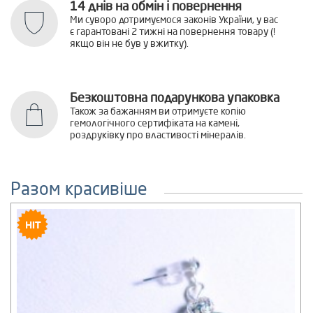
14 днів на обмін і повернення
Ми суворо дотримуємося законів України, у вас
є гарантовані 2 тижні на повернення товару (!
якщо він не був у вжитку).
Безкоштовна подарункова упаковка
Також за бажанням ви отримуєте копію
гемологічного сертифіката на камені,
роздруківку про властивості мінералів.
Разом красивіше