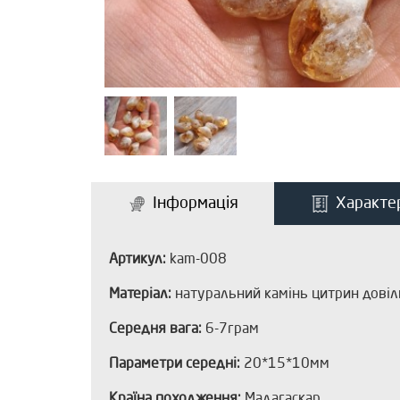
Інформація
Характе
Артикул:
kam-008
Матеріал:
натуральний камінь цитрин довільн
Середня вага:
6-7грам
Параметри середні:
20*15*10мм
Країна походження:
Мадагаскар