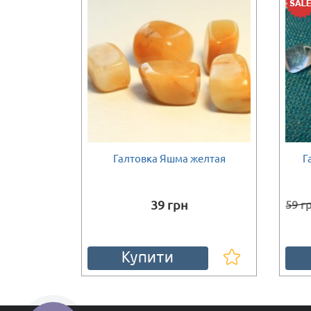
й аметист
Галтовка Яшма желтая
Г
Є в наявності
Є в наяв
39 грн
59 г
Купити