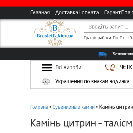
Главная
Доставка і оплата
Гарантії та
Графік работи: Пн-Пт: з 9:
Безкоштовн
ЧЕТК
Всі вироби
Украшения по знакам зодиака
Камінь цитрин
Головна
•
Сувенирные камни
•
Камінь цитрин – таліс