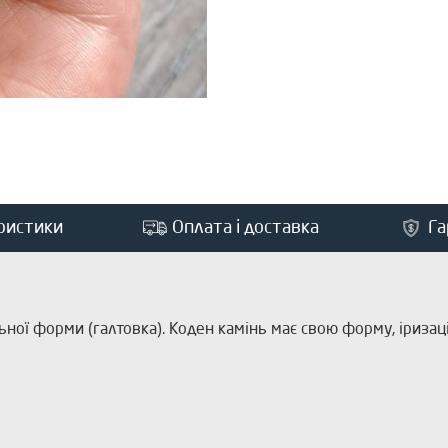
ристики
Оплата і доставка
Га
ої форми (галтовка). Коден камінь має свою форму, іризацію