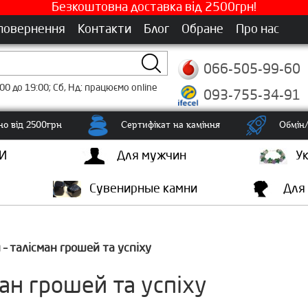
Безкоштовна доставка від 2500грн!
 повернення
Контакти
Блог
Обране
Про нас
066-505-99-60
00 до 19:00; Сб, Нд: працюємо online
093-755-34-91
о від 2500грн
Сертифікат на каміння
Обмін/
И
Для мужчин
У
Сувенирные камни
Для
 – талісман грошей та успіху
ман грошей та успіху