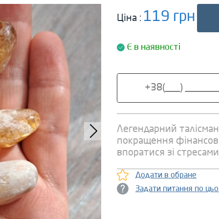
119 грн
Ціна :
Є в наявності
Легендарний талісман 
покращення фінансов
впоратися зі стресами
Додати в обране
Задати питання по ць