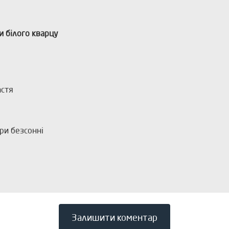
и білого кварцу
астя
при безсонні
Залишити коментар