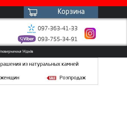
Корзина
097-363-41-33
093-755-34-91
повернення 14днів
крашения из натуральных камней
 женщин
Розпродаж