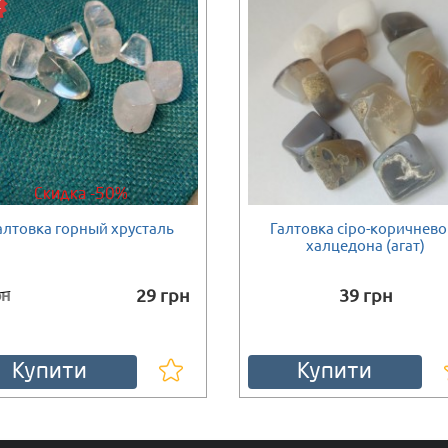
Скидка -50%
алтовка горный хрусталь
Галтовка сіро-коричнево
ності
Немає в наявності
халцедона (агат)
29 грн
39 грн
рн
Купити
Купити