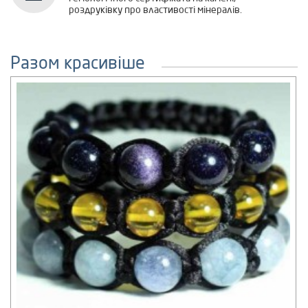
роздруківку про властивості мінералів.
Разом красивіше