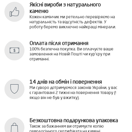
Якісні вироби з натурального
каменю
Кожен камінчик ми ретельно перевіряємо на
натуральність та відсутність дефектів. У
роботу беремо виключно найкращі мінерали.
Оплата після отримання
100% безпечна покупка. Ви оплачуєте ваше
замовлення на Новій Пошті чи кур'єру при
отриманні.
14 днів на обмін і повернення
Ми суворо дотримуємося законів України, у вас
є гарантовані 2 тижні на повернення товару (!
якщо він не був у вжитку).
Безкоштовна подарункова упаковка
Також за бажанням ви отримуєте копію
гемологічного сертифіката на камені,