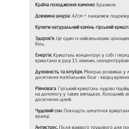
Країна походження каменю:
Бразилія.
Довжина шнура:
42см + ланцюжок подовжу
Купити натуральний камінь гірський кришт
Здоров'я.
Це один із найсильніших цілющих 
біль.
Енергія.
Кришталь концентрує у собі і пере
кришталю в руці 15 хвилин, сконцентрувавш
Духовність та інтуїція.
Мінерал розвиває у лю
досягненні матеїальних благ – кварц врівно
Рівновага
. Гірський кришталь чудово підій
на допомогу у таких випадках. Холодний, ві
досягненні цілей.
Чудовий сон.
Покладіть шматочок кришталю п
вранці.
Антистрес.
Після важкого трудового дня пос