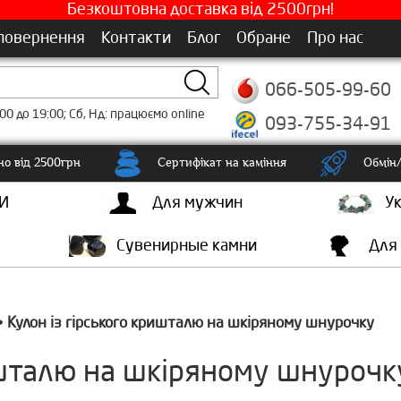
Безкоштовна доставка від 2500грн!
 повернення
Контакти
Блог
Обране
Про нас
066-505-99-60
00 до 19:00; Сб, Нд: працюємо online
093-755-34-91
о від 2500грн
Сертифікат на каміння
Обмін/
И
Для мужчин
У
Сувенирные камни
Для
Кулон із гірського кришталю на шкіряному шнурочку
•
ишталю на шкіряному шнурочк