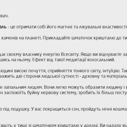
вач.
аль
- це отримати собі його магічні та лікувальні властивості
каменів на планеті. Прикладайте шматочок кришталю до тих
дає своєму власнику енергію Всесвіту. Якщо ви відчуваєте 
ись на ньому. Ефект від такої медитації колосальний.
дині високі почуття, сприйняття тонкого світу, інтуїцію. Та
важить дві сторони людської сутності – духовну та матеріаль
де запальним людям. Вони легко можуть образити людину і в
н заспокоїть буйну нервову систему, зробить їх більш пост
ід подушку. У вас покращиться сон, пройдуть нічні кошмари
идіть у тиші зі шматочком кришталю у долоні. Ви одразу в