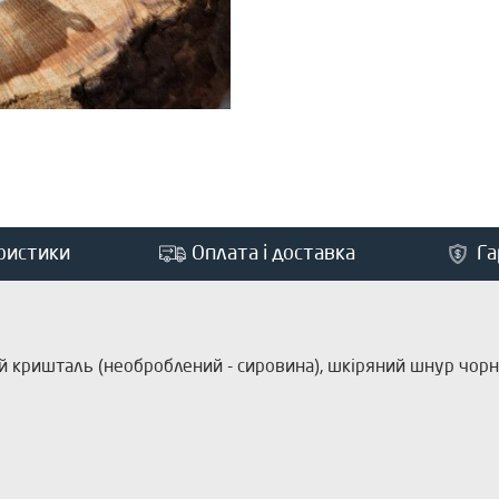
ристики
Оплата і доставка
Га
й кришталь (необроблений - сировина), шкіряний шнур чорно