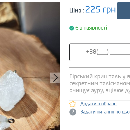
225 грн
Ціна :
Є в наявності
Гірський кришталь у 
секретним талісманом 
очищує ауру, зцілює д
Додати в обране
Задати питання по ць