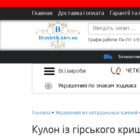
Главная
Доставка і оплата
Гарантії та
Графік работи: Пн-Пт: з 9:
Безкоштовн
ЧЕТК
Всі вироби
Украшения по знакам зодиака
Головна
•
Украшения из натуральных камней
Кулон із гірського кр