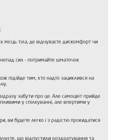
:
 місць тіла, де відчуваєте дискомфорт чи
занепад сил - потримайте шматочок
кож підійде тим, хто надто зациклився на
ну.
ідразу забути про це. Але самоцвіт прийде
упливими у спілкуванні, але впертими у
, ви будете легко і з радістю прокидатися
ідчуєте, що відпустили роздратування та