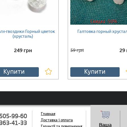
Скидка -50%
ги-гвоздики Горный цветок
Галтовка горный хруста
ності
Є в наявності
(хрусталь)
249 грн
29 
59 грн
Купити
Купити
Главная
505-99-60
Доставка і оплата
363-41-33
Ваша
Гарантії та повернення