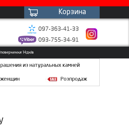
Корзина
097-363-41-33
093-755-34-91
повернення 14днів
крашения из натуральных камней
 женщин
Розпродаж
у