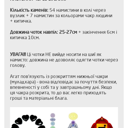
Кількість каменів:
54 намистини в колі через
вузлик + 7 намистин за кольорами чакр людини
+ китичка.
Довжина чоток навпіл:
25-27см
+ закінчення 6см і
китичка 10см.
УВАГА!!!
Ці чотки НЕ вийде носити на шиї як
намисто: довжина не дозволяє одягти чотки через
голову.
Агат пов'язують із розкриттям нижньої чакри
(муладхара) – вона відповідає за почуття безпеки,
впевненості у собі та у завтрашньому дні. Якщо
ця чакра розкрита, то до вас легко приходять
гроші та матеріальні блага.