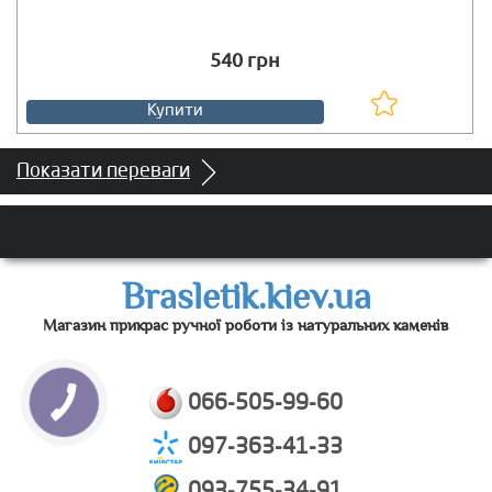
Є в наявності
540 грн
Купити
Показати переваги
Brasletik.kiev.ua
Магазин прикрас ручної роботи із натуральних каменів
066-505-99-60
097-363-41-33
093-755-34-91