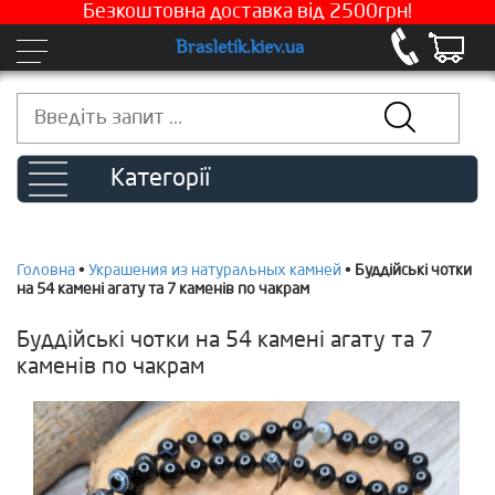
Безкоштовна доставка від 2500грн!
Brasletik.kiev.ua
Категорії
Головна
•
Украшения из натуральных камней
•
Буддійські чотки
на 54 камені агату та 7 каменів по чакрам
Буддійські чотки на 54 камені агату та 7
каменів по чакрам