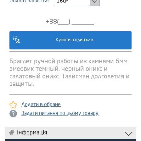
Обхват запястья
16см
Браслет ручной работы из камнями 6мм:
змеевик темный, черный оникс и
салатовый оникс. Талисман долголетия и
защиты.
Додати в обране
Задати питання по цьому товару
Інформація