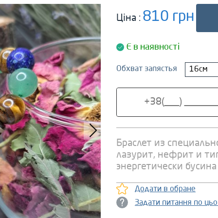
810 грн
Ціна :
Є в наявності
Обхват запястья
16см
Браслет из специальн
лазурит, нефрит и ти
энергетически бусина 
Додати в обране
Задати питання по ць