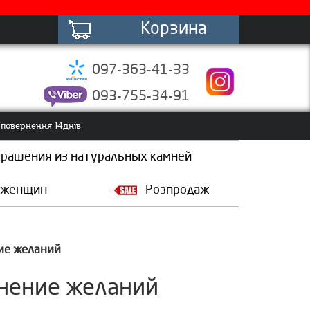
Корзина
097-363-41-33
093-755-34-91
повернення 14днів
крашения из натуральных камней
 женщин
Розпродаж
ние желаний
лнение желаний