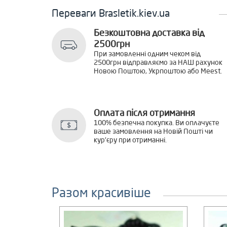
Переваги Brasletik.kiev.ua
Безкоштовна доставка від
2500грн
При замовленні одним чеком від
2500грн відправляємо за НАШ рахунок
Новою Поштою, Укрпоштою або Meest.
Оплата після отримання
100% безпечна покупка. Ви оплачуєте
ваше замовлення на Новій Пошті чи
кур'єру при отриманні.
Разом красивіше