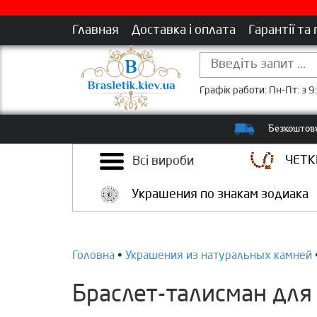
Главная
Доставка і оплата
Гарантії та
Графік работи: Пн-Пт: з 9:
Безкоштовн
ЧЕТК
Всі вироби
Украшения по знакам зодиака
Головна
•
Украшения из натуральных камней
Браслет-талисман для