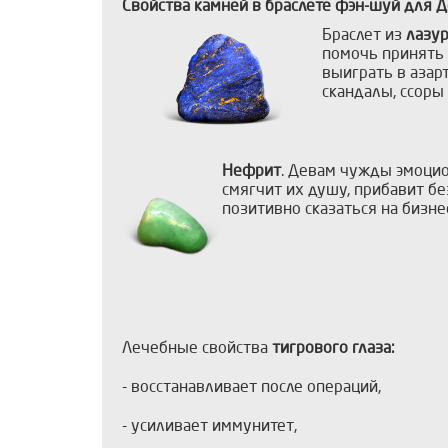
Свойства камней в браслете фэн-шуй для 
Браслет из
лазу
помочь принять 
выиграть в азар
скандалы, ссоры
Нефрит
. Девам чужды эмоци
смягчит их душу, прибавит бе
позитивно сказаться на бизн
Лечебные свойства
тигрового глаза:
- восстанавливает после операций,
- усиливает иммунитет,