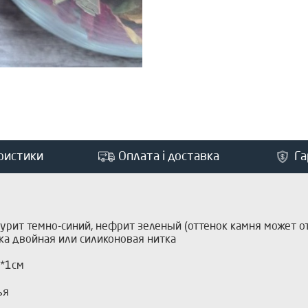
ристики
Оплата і доставка
Га
урит темно-синий, нефрит зеленый (оттенок камня может отл
нка двойная или силиконовая нитка
3*1см
ья