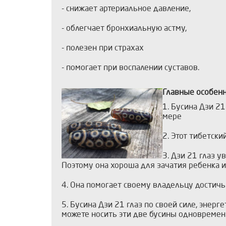
- снижает артериальное давление,
- облегчает бронхиальную астму,
- полезен при страхах
- помогает при воспалении суставов.
Главные особенн
1. Бусина Дзи 2
мере
2. Этот тибетск
3. Дзи 21 глаз 
Поэтому она хороша для зачатия ребенка и
4. Она помогает своему владельцу достич
5. Бусина Дзи 21 глаз по своей силе, энер
можете носить эти две бусины одновреме