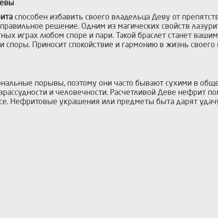
Девы
рита
способен избавить своего владельца Деву от препятств
правильное решение. Одним из магических свойств лазурит
тных играх любом споре и пари. Такой браслет станет ваш
 и споры. Приносит спокойствие и гармонию в жизнь своего
ональные порывы, поэтому они часто бывают сухими в общ
зрассудности и человечности. Расчетливой Деве нефрит по
есе. Нефритовые украшения или предметы быта дарят удачу