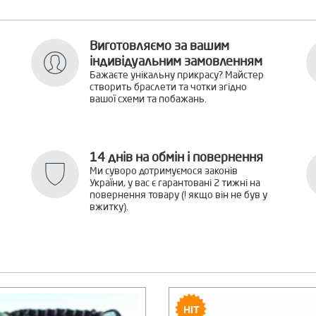
Виготовляємо за вашим
індивідуальним замовленням
Бажаєте унікальну прикрасу? Майстер
створить браслети та чотки згідно
вашої схеми та побажань.
14 днів на обмін і повернення
Ми суворо дотримуємося законів
України, у вас є гарантовані 2 тижні на
повернення товару (! якщо він не був у
вжитку).