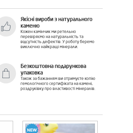
Якісні вироби з натурального
каменю
Кожен камінчик ми ретельно
перевіряємо на натуральність та
відсутність дефектів. У роботу беремо
виключно найкращі мінерали.
Безкоштовна подарункова
упаковка
Також за бажанням ви отримуєте копію
гемологічного сертифіката на камені,
роздруківку про властивості мінералів.