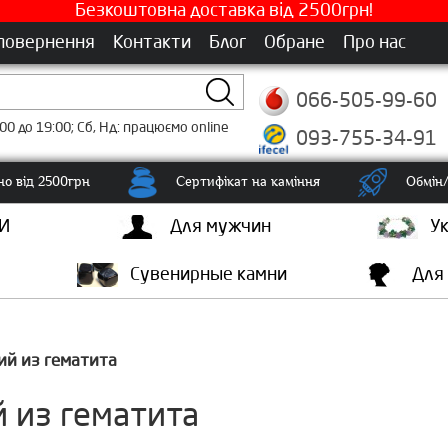
Безкоштовна доставка від 2500грн!
 повернення
Контакти
Блог
Обране
Про нас
066-505-99-60
00 до 19:00; Сб, Нд: працюємо online
093-755-34-91
о від 2500грн
Сертифікат на каміння
Обмін/
И
Для мужчин
У
Сувенирные камни
Для
ий из гематита
 из гематита