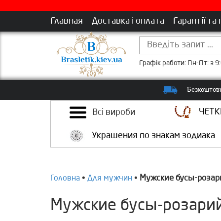
Главная
Доставка і оплата
Гарантії та
Графік работи: Пн-Пт: з 9:
Безкоштовн
ЧЕТК
Всі вироби
Украшения по знакам зодиака
Мужские бусы-розар
Головна
•
Для мужчин
•
Мужские бусы-розарий