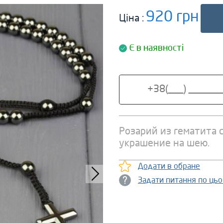
920 грн
Ціна :
Є в наявності
Розарий из гематита с
украшение на шею.
Додати в обране
Задати питання по ць