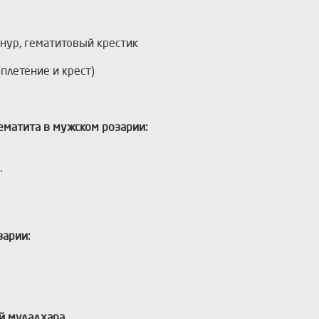
нур, гематитовый крестик
(плетение и крест)
ематита в мужском розарии:
.
зарии:
й муладхара.