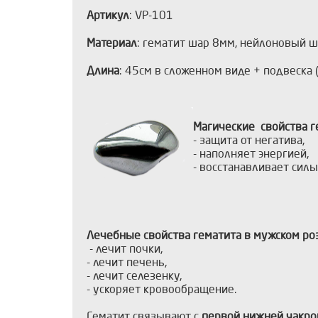
Артикул
: VP-101
Материал
: гематит шар 8мм, нейлоновый ш
Длина
: 45см в сложенном виде + подвеска 
Магические свойства г
- защита от негатива,
- наполняет энергией,
- восстанавливает силы
Лечебные свойства
гематита в мужском ро
- лечит почки,
- лечит печень,
- лечит селезенку,
- ускоряет кровообращение.
Гематит связывают с
первой нижней чакро