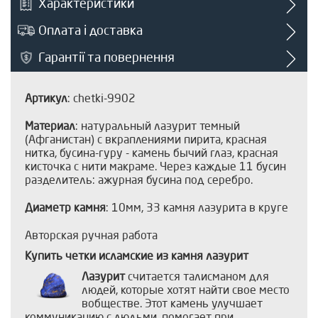
Характеристики
Оплата і доставка
Гарантії та повернення
Артикул
: chetki-9902
Материал
: натуральный лазурит темный
(Афганистан) с вкраплениями пирита, красная
нитка, бусина-гуру - камень бычий глаз, красная
кисточка с нити макраме. Через каждые 11 бусин
разделитель: ажурная бусина под серебро.
Диаметр камня
: 10мм, 33 камня лазурита в круге
Авторская ручная работа
Купить четки исламские из камня лазурит
Лазурит
считается талисманом для
людей, которые хотят найти свое место
вобществе. Этот камень улучшает
коммуникацию с людьми, помогает при