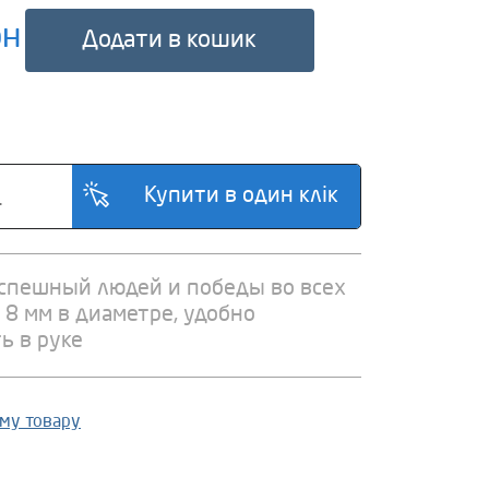
рн
Додати в кошик
успешный людей и победы во всех
 8 мм в диаметре, удобно
ь в руке
ому товару