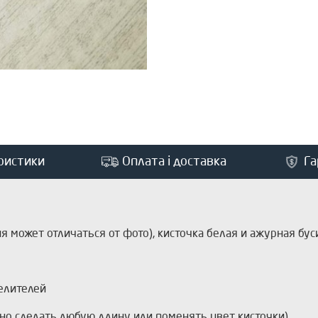
ристики
Оплата і доставка
Га
я может отличаться от фото), кисточка белая и ажурная бу
елителей
но сделать любую длину или поменять цвет кисточки)