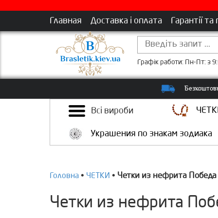
Главная
Доставка і оплата
Гарантії та
Графік работи: Пн-Пт: з 9:
Безкоштовн
ЧЕТК
Всі вироби
Украшения по знакам зодиака
Четки из нефрита Победа 
Головна
•
ЧЕТКИ
•
Четки из нефрита Побе