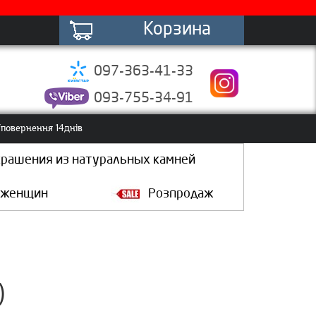
Корзина
097-363-41-33
093-755-34-91
повернення 14днів
крашения из натуральных камней
 женщин
Розпродаж
)