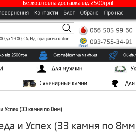
Безкоштовна доставка від 2500грн!
 повернення
Контакти
Блог
Обране
Про нас
066-505-99-60
00 до 19:00; Сб, Нд: працюємо online
093-755-34-91
о від 2500грн
Сертифікат на каміння
Обмін/
И
Для мужчин
У
Сувенирные камни
Для
и Успех (33 камня по 8мм)
да и Успех (33 камня по 8мм