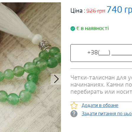
740 г
Ціна :
926 грн
Є в наявності
Четки-талисман для 
начинаниях. Камни по
перебирать или носит
Додати в обране
Задати питання по ць