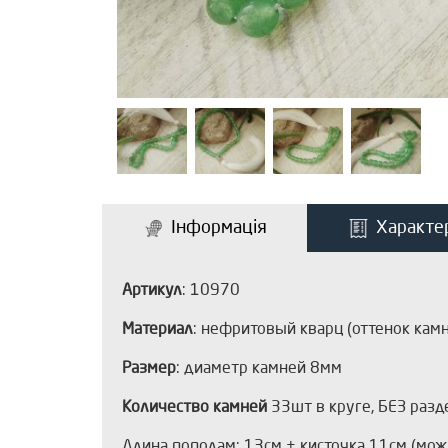
Інформація
Характе
Артикул
: 10970
Материал
: нефритовый кварц (оттенок камн
Размер
: диаметр камней 8мм
Количество камней
33шт в круге, БЕЗ разд
Длина пополам: 13см + кисточка 11см (мож