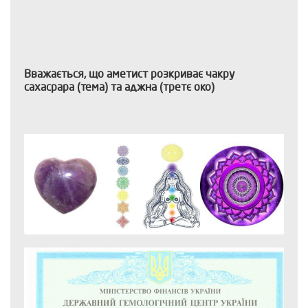
Вважається, що аметист розкриває чакру
сахасрара (тема) та аджна (третє око)