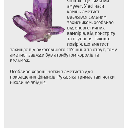
чотках - це сильний
амулет. У всі часи
камінь аметист
вважався сильним
захисником, особливо
від енергетичних
вампірів, від пристріту
та псування. Також є
повір'я, що аметист
захищає від алкогольного сп'яніння та отрут, тому
аметист завжди був атрибутом королів та
вельмож.
Особливо хороші чотки з аметиста для
покращення фінансів. Рука, яка тримає такі чотки,
ніколи не збідніє.