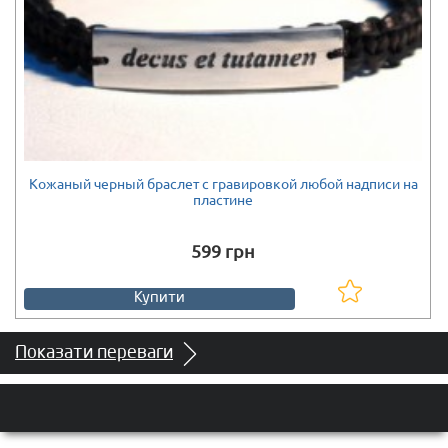
Кожаный черный браслет с гравировкой любой надписи на
Є в наявності
пластине
599 грн
Купити
Показати переваги