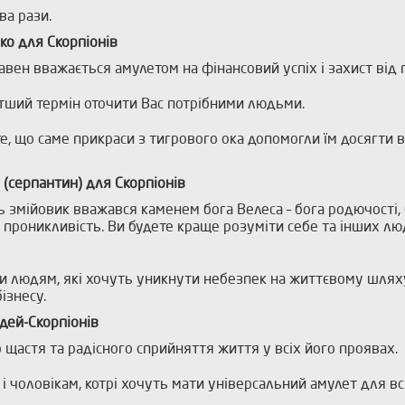
ва рази.
ко для Скорпіонів
авен вважається амулетом на фінансовий успіх і захист від п
тший термін оточити Вас потрібними людьми.
 те, що саме прикраси з тигрового ока допомогли їм досягти
 (серпантин) для Скорпіонів
нь змійовик вважався каменем бога Велеса – бога родючості, 
, проникливість. Ви будете краще розуміти себе та інших л
ти людям, які хочуть уникнути небезпек на життєвому шляху
ізнесу.
дей-Скорпіонів
 щастя та радісного сприйняття життя у всіх його проявах.
к і чоловікам, котрі хочуть мати універсальний амулет для в