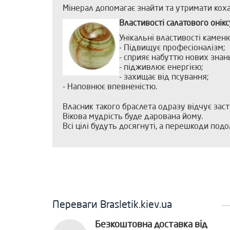
Мінерал допомагає знайти та утримати коха
Властивості салатового онік
Унікальні властивості камен
- Підвищує професіоналізм;
- сприяє набуттю нових знан
- підживлює енергією;
- захищає від псування;
- Наповнює впевненістю.
Власник такого браслета одразу відчує зас
Вікова мудрість буде дарована йому.
Всі цілі будуть досягнуті, а перешкоди подо
Переваги Brasletik.kiev.ua
Безкоштовна доставка від