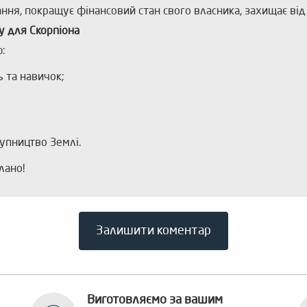
ння, покращує фінансовий стан свого власника, захищає від 
су для Скорпіона
ю:
ь та навичок;
тупництво Землі.
лано!
Залишити коментар
Виготовляємо за вашим