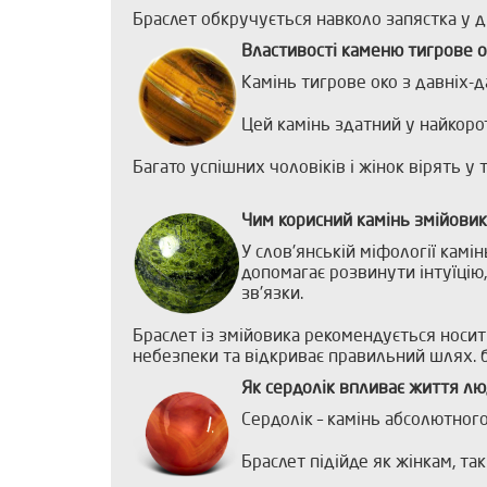
Браслет обкручується навколо запястка у д
Властивості каменю тигрове о
Камінь тигрове око з давніх-д
Цей камінь здатний у найкоро
Багато успішних чоловіків і жінок вірять у
Чим корисний камінь змійовик
У слов'янській міфології камі
допомагає розвинути інтуїцію
зв'язки.
Браслет із змійовика рекомендується носи
небезпеки та відкриває правильний шлях. б
Як сердолік впливає життя лю
Сердолік – камінь абсолютного
Браслет підійде як жінкам, та