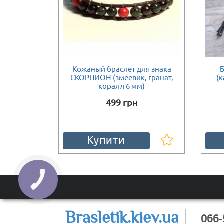
Скорпіонів
Кожаный браслет для знака
Б
Є в наявності
Є в наяв
ти
СКОРПИОН (змеевик, гранат,
(к
коралл 6 мм)
1113 грн
499 грн
Купити
Brasletik.kiev.ua
066-