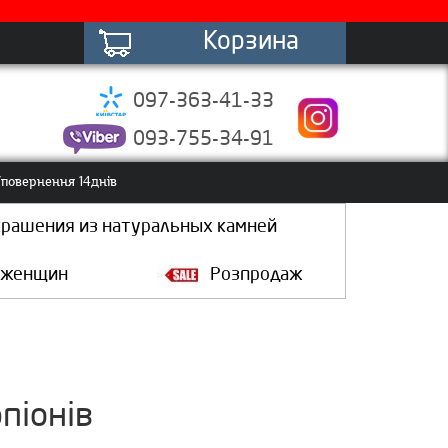
Корзина
097-363-41-33
093-755-34-91
повернення 14днів
крашения из натуральных камней
 женщин
Розпродаж
піонів