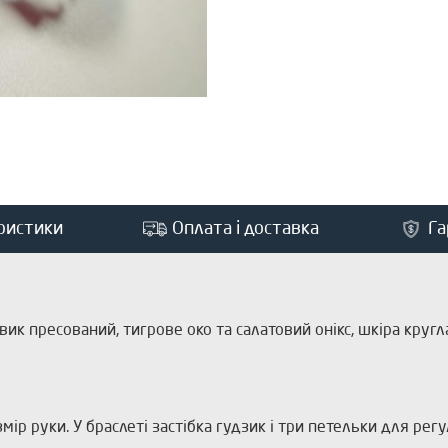
ристики
Оплата і доставка
Га
вик пресований, тигрове око та салатовий онікс, шкіра кругл
ір руки. У браслеті застібка гудзик і три петельки для рег