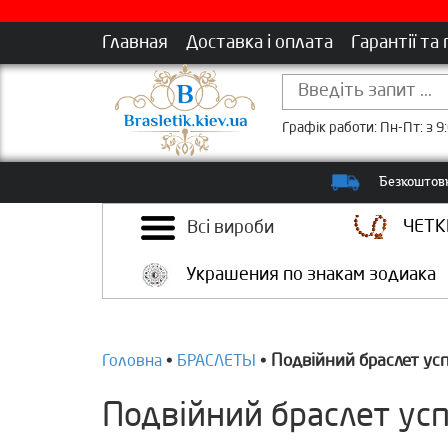
Главная
Доставка і оплата
Гарантії та
Графік работи: Пн-Пт: з 9:
Безкоштовн
ЧЕТК
Всі вироби
Украшения по знакам зодиака
Подвійний браслет успі
Головна
•
БРАСЛЕТЫ
•
Подвійний браслет успі