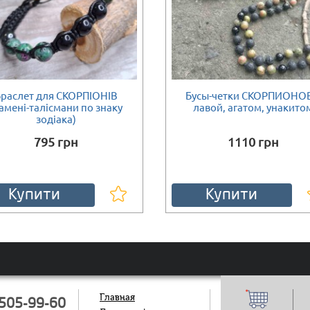
раслет для СКОРПІОНІВ
Бусы-четки СКОРПИОНОВ
ності
Є в наявності
амені-талісмани по знаку
лавой, агатом, унакито
зодіака)
795 грн
1110 грн
Купити
Купити
Главная
505-99-60