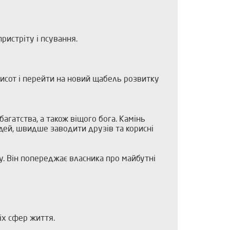
ристріту і псування.
 висот і перейти на новий щабель розвитку
багатства, а також віщого бога. Камінь
юдей, швидше заводити друзів та корисні
. Він попереджає власника про майбутні
сіх сфер життя.