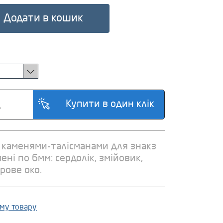
Додати в кошик
з каменями-талісманами для знакз
ені по 6мм: сердолік, змійовик,
рове око.
ому товару