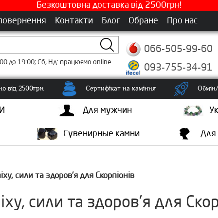
Безкоштовна доставка від 2500грн!
 повернення
Контакти
Блог
Обране
Про нас
066-505-99-60
00 до 19:00; Сб, Нд: працюємо online
093-755-34-91
о від 2500грн
Сертифікат на каміння
Обмін/
И
Для мужчин
У
Сувенирные камни
Для
ху, сили та здоров'я для Скорпіонів
ху, сили та здоров'я для Скор