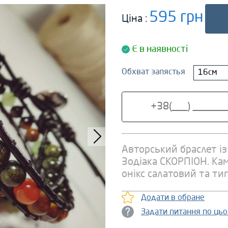
595 грн
Ціна :
Є в наявності
Обхват запястья
16см
Авторський браслет і
Зодіака СКОРПІОН. Кам
онікс салатовий та тиг
Додати в обране
Задати питання по ць