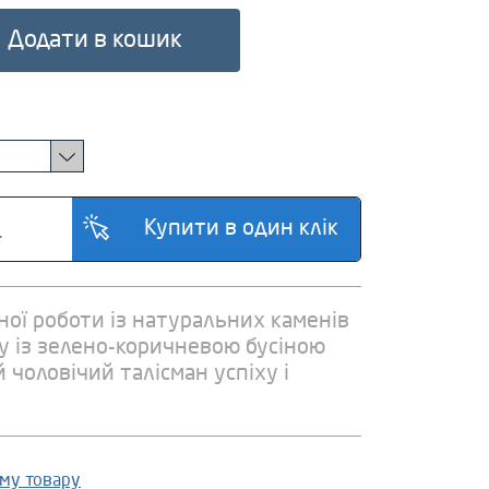
Додати в кошик
ної роботи із натуральних каменів
ту із зелено-коричневою бусіною
 чоловічий талісман успіху і
ому товару