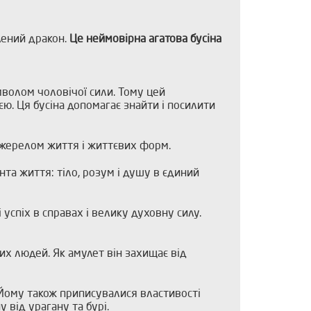
лений дракон.
Це неймовірна агатова бусіна
мволом чоловічої сили. Тому цей
ю. Ця бусіна допомагає знайти і посилити
и джерелом життя і життєвих форм.
та життя: тіло, розум і душу в єдиний
 успіх в справах і велику духовну силу.
их людей. Як амулет він захищає від
о. Йому також приписувалися властивості
 від урагану та бурі.