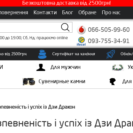
Безкоштовна доставка від 2500грн!
 повернення
Контакти
Блог
Обране
Про нас
066-505-99-60
00 до 19:00; Сб, Нд: працюємо online
093-755-34-91
о від 2500грн
Сертифікат на каміння
Обмін/
И
Для мужчин
У
Сувенирные камни
Для
певненість і успіх із Дзи Дракон
певненість і успіх із Дзи Др