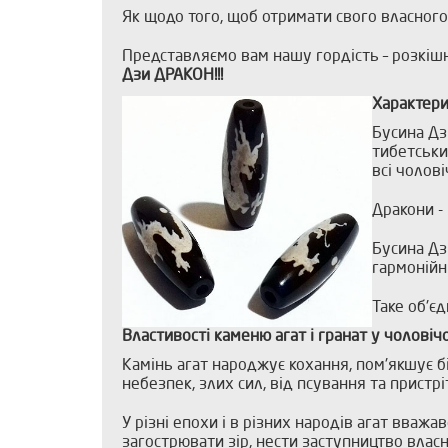
Як щодо того, щоб отримати свого власног
Представляємо вам нашу гордість – розкішн
Дзи ДРАКОН!!!
Характери
Бусина Дз
тибетськи
всі чоловіч
Дракони - 
Бусина Дз
гармонійн
Таке об'єд
Властивості каменю агат і гранат у чоловіч
Камінь агат народжує кохання, пом'якшує б
небезпек, злих сил, від псування та пристрі
У різні епохи і в різних народів агат вважа
загострювати зір, нести заступництво власн