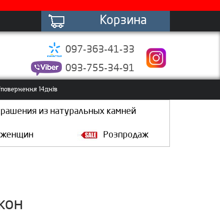
Корзина
097-363-41-33
093-755-34-91
повернення 14днів
крашения из натуральных камней
 женщин
Розпродаж
акон