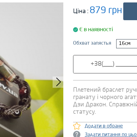
879 грн
Ціна :
Є в наявності
Обхват запястья
16см
Плетений браслет руч
гранату і чорного ага
Дзи Дракон. Справжній
статусу.
Додати в обране
Задати питання по ць