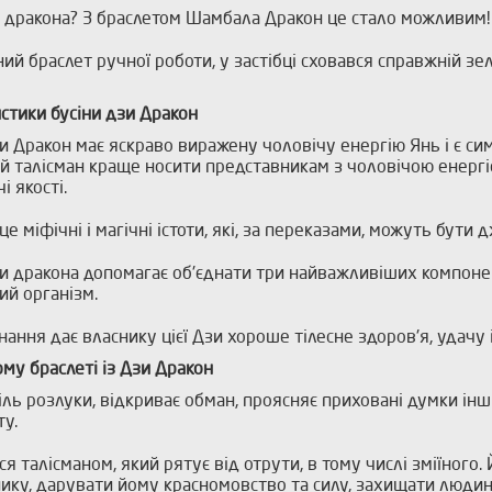
о дракона? З браслетом Шамбала Дракон це стало можливим!
ий браслет ручної роботи, у застібці сховався справжній зе
стики бусіни дзи Дракон
и Дракон має яскраво виражену чоловічу енергію Янь і є си
й талісман краще носити представникам з чоловічою енергіє
і якості.
це міфічні і магічні істоти, які, за переказами, можуть бут
и дракона допомагає об'єднати три найважливіших компонен
ий організм.
нання дає власнику цієї Дзи хороше тілесне здоров'я, удачу і
ому браслеті із Дзи Дракон
іль розлуки, відкриває обман, проясняє приховані думки інш
ту.
вся талісманом, який рятує від отрути, в тому числі зміїног
ику, дарувати йому красномовство та силу, захищати людину