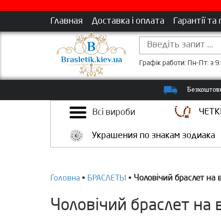
Главная
Доставка і оплата
Гарантії та
Графік работи: Пн-Пт: з 9:
Безкоштовн
ЧЕТК
Всі вироби
Украшения по знакам зодиака
Чоловічий браслет на в
Головна
•
БРАСЛЕТЫ
•
Чоловічий браслет на в