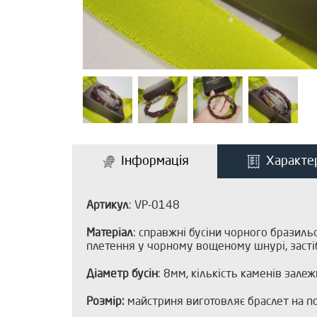
Інформація
Характе
Артикул
: VP-0148
Матеріал
: справжні бусіни чорного бразильс
плетення у чорному вощеному шнурі, засті
Діаметр бусін
: 8мм, кількість каменів залеж
Розмір:
майстриня виготовляє браслет на по