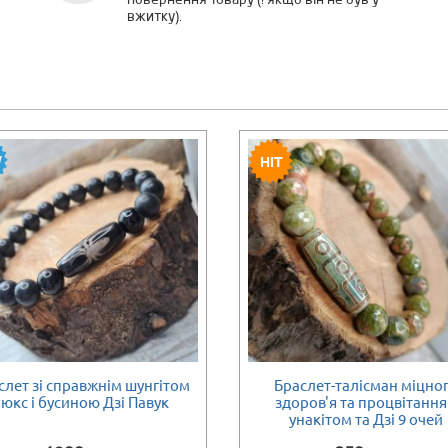
повернення товару (! якщо він не був у
вжитку).
слет зі справжнім шунгітом
Браслет-талісман міцно
ності
Є в наявності
юкс і бусиною Дзі Павук
здоров'я та процвітання
унакітом та Дзі 9 очей