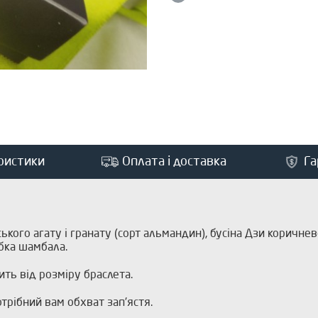
ристики
Оплата і доставка
Га
ького агату і гранату (сорт альмандин), бусіна Дзи коричне
бка шамбала.
ить від розміру браслета.
трібний вам обхват зап'ястя.