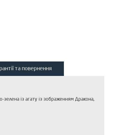
рантії та повернення
во-зелена із агату із зображенням Дракона,