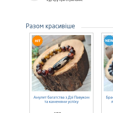
кур'єру при отриманні.
Разом красивіше
9 очей і 21
Амулет багатства з Дзі Павуком
Бра
Є в наявності
Є в наяв
та каменями успіху
л