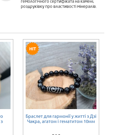
гемологічного сертифіката на камені,
роздруківку про властивості мінералів.
го
Браслет для гармонії у житті з Дзі
Брасле
Є в наявності
Є в наявност
 з
Чакра, агатом і гематитом 10мм
письменни
п