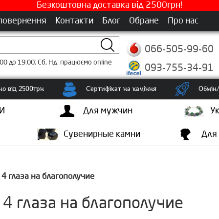
Безкоштовна доставка від 2500грн!
 повернення
Контакти
Блог
Обране
Про нас
066-505-99-60
00 до 19:00; Сб, Нд: працюємо online
093-755-34-91
о від 2500грн
Сертифікат на каміння
Обмін/
И
Для мужчин
У
Сувенирные камни
Для
 4 глаза на благополучие
 4 глаза на благополучие