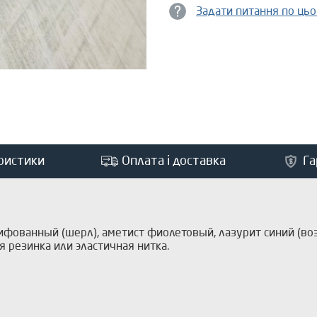
Задати питання по ць
ристики
Оплата і доставка
Га
фованный (шерл), аметист фиолетовый, лазурит синий (во
я резинка или эластичная нитка.