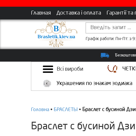
Главная
Доставка і оплата
Гарантії та
Графік работи: Пн-Пт: з 9:
Безкоштовн
ЧЕТК
Всі вироби
Украшения по знакам зодиака
Браслет с бусиной Дзи
Головна
•
БРАСЛЕТЫ
•
Браслет с бусиной Дзи