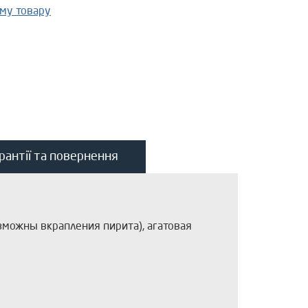
ому товару
рантії та повернення
зможны вкрапления пирита), агатовая