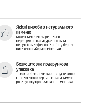
Якісні вироби з натурального
каменю
Кожен камінчик ми ретельно
перевіряємо на натуральність та
відсутність дефектів. У роботу беремо
виключно найкращі мінерали.
Безкоштовна подарункова
упаковка
Також за бажанням ви отримуєте копію
гемологічного сертифіката на камені,
роздруківку про властивості мінералів.