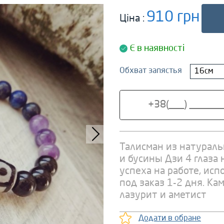
910 грн
Ціна :
Є в наявності
Обхват запястья
16см
Талисман из натурал
и бусины Дзи 4 глаза
успеха на работе, ис
под заказ 1-2 дня. Ка
лазурит и аметист
Додати в обране