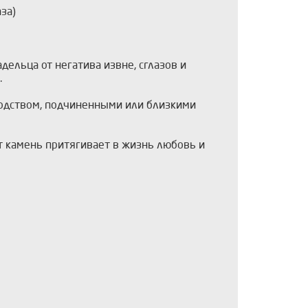
за)
ельца от негатива извне, сглазов и
.
водством, подчиненными или близкими
т камень притягивает в жизнь любовь и