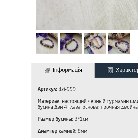
Інформація
Характе
Артикул
: dzi-559
Материал
: настоящий черный турмалин шли
бусина Дзи 4 глаза, основа: прочная двойна
Размер бусины:
3*1см
Диамтер камней:
8мм