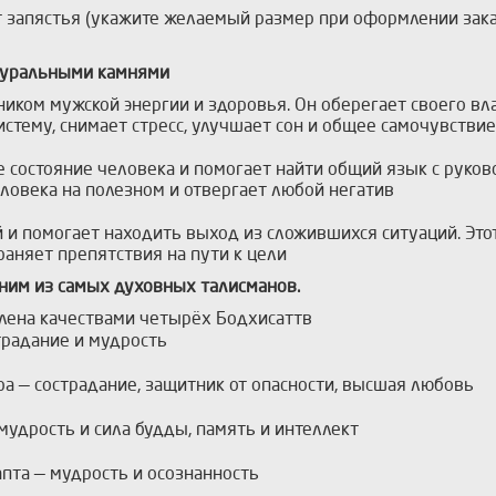
т запястья (укажите желаемый размер при оформлении зака
атуральными камнями
ком мужской энергии и здоровья. Он оберегает своего влад
стему, снимает стресс, улучшает сон и общее самочувствие
 состояние человека и помогает найти общий язык с руко
ловека на полезном и отвергает любой негатив
 и помогает находить выход из сложившихся ситуаций. Это
траняет препятствия на пути к цели
одним из самых духовных талисманов.
лена качествами четырёх Бодхисаттв
традание и мудрость
а — сострадание, защитник от опасности, высшая любовь
удрость и сила будды, память и интеллект
пта — мудрость и осознанность