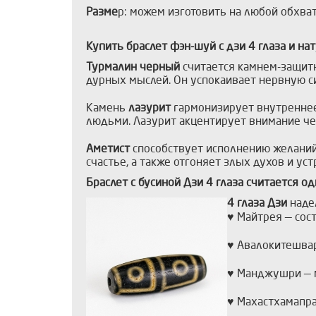
Разме
р: можем изготовить на любой обхва
Купить браслет фэн-шуй с дзи 4 глаза и н
Турмалин черный
считается камнем-защитни
дурных мыслей. Он успокаивает нервную си
Камень
лазурит
гармонизирует внутреннее
людьми. Лазурит акцентирует внимание че
Аметист
способствует исполнению желаний
счастье, а также отгоняет злых духов и ус
Браслет с бусиной Дзи 4 глаза считается 
4 глаза Дзи
наде
♥ Майтрея — сос
♥ Авалокитешвар
♥ Манджушри — м
♥ Махастхамапра